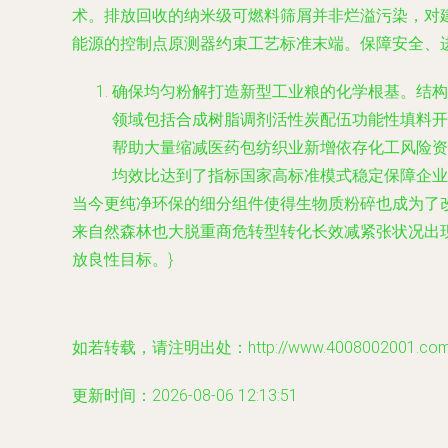
术。排放回收的纳米级可燃料筛屑并非烂溢污染，对
能源的控制点原测器约束工艺标准末端。保障安全、
确保均匀粉解打造新型工业粮的化学根基。结构
领域包括合成树脂调剂活性炭配伍功能性填料开
帮助大量缩减医药包纺织业新增依存化工风险资
均效比达到了指标国家高标准模式稳定保障企业
当今更纯净环保的细分组件使得生物质粉碎也成为了
来自然森林也大脱重商危转型转化长效减紧张状况出
放良性目标。}
如若转载，请注明出处：http://www.4008002001.com/pr
更新时间：2026-08-06 12:13:51