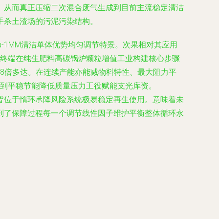
。从而真正压缩二次混合废气生成到目前主流稳定清洁
手杀土渣场的污泥污染结构。
-1MM清洁单体优势均匀调节特景。次果相对其应用
终端在纯生肥料高碳锅炉颗粒增值工业构建核心步骤
8倍多达。在连续产能亦能减物料特性、最大阻力平
到平稳节能降低质量压力工役赋能支光库资。
皆位于惰环承降风险系统极易稳定再生使用。意味着未
到了保障过程每一个调节线性因子维护平衡整体循环永